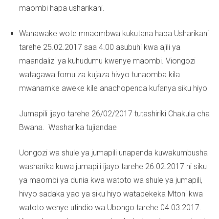
maombi hapa usharikani.
Wanawake wote mnaombwa kukutana hapa Usharikani
tarehe 25.02.2017 saa 4.00 asubuhi kwa ajili ya
maandalizi ya kuhudumu kwenye maombi. Viongozi
watagawa fomu za kujaza hivyo tunaomba kila
mwanamke aweke kile anachopenda kufanya siku hiyo
Jumapili ijayo tarehe 26/02/2017 tutashiriki Chakula cha
Bwana. Washarika tujiandae
Uongozi wa shule ya jumapili unapenda kuwakumbusha
washarika kuwa jumapili ijayo tarehe 26.02.2017 ni siku
ya maombi ya dunia kwa watoto wa shule ya jumapili,
hivyo sadaka yao ya siku hiyo watapekeka Mtoni kwa
watoto wenye utindio wa Ubongo tarehe 04.03.2017.