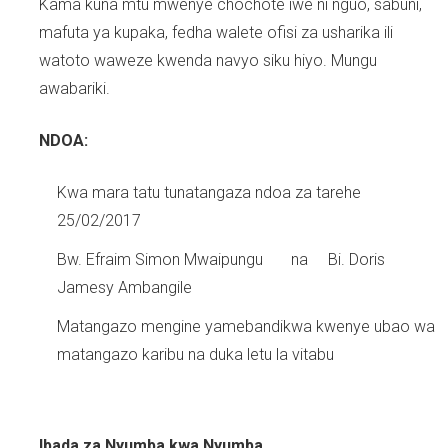
Kama kuna mtu mwenye chochote iwe ni nguo, sabuni,
mafuta ya kupaka, fedha walete ofisi za usharika ili
watoto waweze kwenda navyo siku hiyo. Mungu
awabariki.
NDOA:
Kwa mara tatu tunatangaza ndoa za tarehe
25/02/2017
Bw. Efraim Simon Mwaipungu na Bi. Doris
Jamesy Ambangile
Matangazo mengine yamebandikwa kwenye ubao wa
matangazo karibu na duka letu la vitabu
Ibada za Nyumba kwa Nyumba