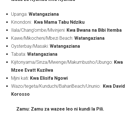
Upanga:
Watangaziana
Kinondoni:
Kwa Mama Tabu Ndziku
Ilala/Chang’ombe/Mivinjeni:
Kwa Bwana na Bibi Itemba
Kawe/Mikocheni/Mbezi Beach:
Watangaziana
Oysterbay/Masaki:
Watangaziana
Tabata:
Watangaziana
Kijitonyama/Sinza/Mwenge/Makumbusho/Ubungo:
Kwa
Mzee Evatt Kuzilwa
Mjini kati:
Kwa Elisifa Ngowi
Wazo/tegeta/Kunduchi/BahariBeach/Ununio:
Kwa David
Korosso
Zamu: Zamu za wazee leo ni kundi la Pili.