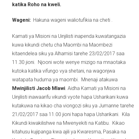
katika Roho na kweli.
Wageni:
Hakuna wageni waliotufikia na cheti .
Kamati ya Misioni na Uinjilisti inapenda kuwatangazia
kuwa kikundi chetu cha Maombi na Maombezi
kitaendelea siku ya Alhamisi tarehe 23/02/2017 saa
11.30 jioni. Njooni wote wenye mizigo na mnaotaka
kutoka katika vifungo vya shetani, na wagonjwa
watapata huduma ya maombi. Mnenaji atakuwa
Mwinjilisti Jacob Mlawi
. Aidha Kamati ya Misioni na
Uinjilisti inawaarifu vikundi vyote hapa Usharikani kuwa
kutakuwa na kikao cha viongozi siku ya Jumanne tarehe
21/02/2017 saa 11.00 jioni hapa hapa Usharikani. Kila
Kikundi kiwakilishwe na Mwenyekiti na Katibu. Kikao
kitahusu kujipanga kwa ajili ya Kwaresma, Pasaka na