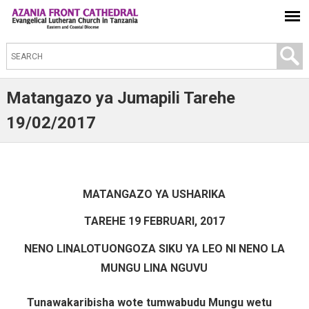
S
e
a
Matangazo ya Jumapili Tarehe
r
19/02/2017
c
h
t
h
MATANGAZO YA USHARIKA
i
TAREHE 19 FEBRUARI, 2017
s
s
NENO LINALOTUONGOZA SIKU YA LEO NI NENO LA
i
MUNGU LINA NGUVU
t
Tunawakaribisha wote tumwabudu Mungu wetu
e