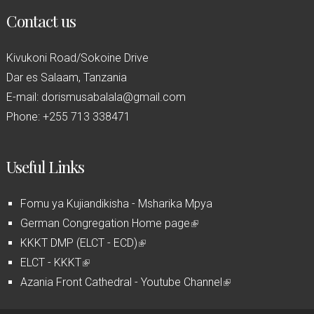
Contact us
Kivukoni Road/Sokoine Drive
Dar es Salaam, Tanzania
E-mail: dorismusabalala@gmail.com
Phone: +255 713 338471
Useful Links
Fomu ya Kujiandikisha - Msharika Mpya
German Congregation Home page
(
KKKT DMP (ELCT - ECD)
(
l
ELCT - KKKT
(
l
i
Azania Front Cathedral - Youtube Channel
l
i
n
(
i
n
k
l