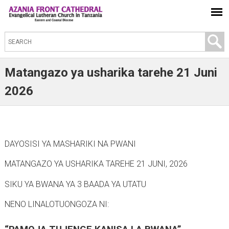
S
e
a
Matangazo ya usharika tarehe 21 Juni
r
2026
c
h
t
h
DAYOSISI YA MASHARIKI NA PWANI
i
MATANGAZO YA USHARIKA TAREHE 21 JUNI, 2026
s
s
SIKU YA BWANA YA 3 BAADA YA UTATU
i
NENO LINALOTUONGOZA NI:
t
e