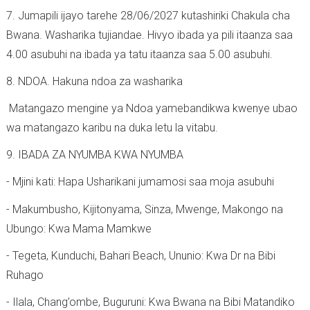
7. Jumapili ijayo tarehe 28/06/2027 kutashiriki Chakula cha
Bwana. Washarika tujiandae. Hivyo ibada ya pili itaanza saa
4.00 asubuhi na ibada ya tatu itaanza saa 5.00 asubuhi.
8. NDOA. Hakuna ndoa za washarika
Matangazo mengine ya Ndoa yamebandikwa kwenye ubao
wa matangazo karibu na duka letu la vitabu.
9. IBADA ZA NYUMBA KWA NYUMBA
- Mjini kati: Hapa Usharikani jumamosi saa moja asubuhi
- Makumbusho, Kijitonyama, Sinza, Mwenge, Makongo na
Ubungo: Kwa Mama Mamkwe
- Tegeta, Kunduchi, Bahari Beach, Ununio: Kwa Dr na Bibi
Ruhago
- Ilala, Chang’ombe, Buguruni: Kwa Bwana na Bibi Matandiko