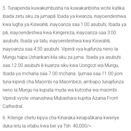
5. Tunapenda kuwakumbusha na kuwakaribisha wote katika
ibada zetu siku za jumapili Ibada ya kwanza, inayoendeshwa
kwa lugha ya Kiswahili, inayoanza saa 1:00 asubuhi; Ibada ya
pili, inayoendeshwa kwa Kiingereza, inayoanza saa 3:00
asubuhi; Ibada ya tatu, inayoendeshwa kwa Kiswahili,
inayoanza saa 4:30 asubuhi. Vipindi vya kujifunza neno la
Mungu hapa Usharikani kila siku za juma. Ibada ya asubuhi
saa 12.00 asubuhi ili kuanza siku kwa Uongozi wa Mungu,
Ibada ya mchana saa 7.00 mchana. Ijumaa saa 11.00 jioni
tuna kipindi cha Maombi na Maombezi, ambapo tunajifunza
neno la Mungu na kupata muda wa kutosha wa maombi.
Vipindi vyote vinarushwa Mubashara kupitia Azania Front
Cathedral.
6. Kitenge chetu kipya cha Kiharaka kinapatikana kwenye
duka letu la vitabu kwa bei ya Tsh. 40,000/=.