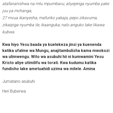
atafananishwa na mtu mpumbavu, aliyejenga nyumba yake
juu ya mchanga;
27 mvua ikanyesha, mafuriko yakaja, pepo zikavuma,
zikaipiga nyumba ile, ikaanguka; nalo anguko lake likawa
kubwa.
Kwa hiyo Yesu baada ya kuelekeza jinsi ya kuenenda
katika ufalme wa Mungu, anajitambulisha kama mwokozi
wa ulimwengu. Wito wa asubuhi hii ni kumwamini Yesu
Kristo aliye utimilifu wa torati. Kwa kudumu katika
fundisho lake ametuahidi uzima wa milele. Amina
Jumatano asubuhi
Heri Buberwa