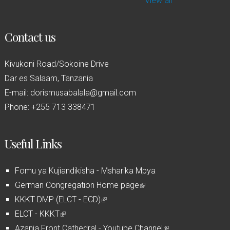
View all
Contact us
Kivukoni Road/Sokoine Drive
Dar es Salaam, Tanzania
E-mail: dorismusabalala@gmail.com
Phone: +255 713 338471
Useful Links
Fomu ya Kujiandikisha - Msharika Mpya
German Congregation Home page
(
KKKT DMP (ELCT - ECD)
(
l
ELCT - KKKT
(
l
i
Azania Front Cathedral - Youtube Channel
l
i
n
(