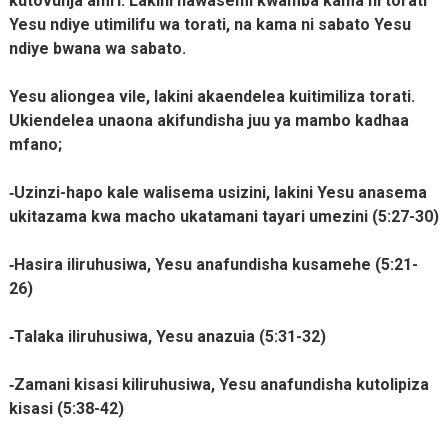
kutovunja amri. Lakini hawasemi kwamba kama ni torati
Yesu ndiye utimilifu wa torati, na kama ni sabato Yesu
ndiye bwana wa sabato.
Yesu aliongea vile, lakini akaendelea kuitimiliza torati.
Ukiendelea unaona akifundisha juu ya mambo kadhaa
mfano;
‐Uzinzi-hapo kale walisema usizini, lakini Yesu anasema
ukitazama kwa macho ukatamani tayari umezini (5:27-30)
‐Hasira iliruhusiwa, Yesu anafundisha kusamehe (5:21-
26)
‐Talaka iliruhusiwa, Yesu anazuia (5:31-32)
‐Zamani kisasi kiliruhusiwa, Yesu anafundisha kutolipiza
kisasi (5:38-42)