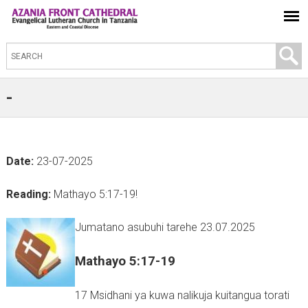
S
e
a
-
r
c
h
Date:
23-07-2025
t
h
Reading:
Mathayo 5:17-19!
i
s
Jumatano asubuhi tarehe 23.07.2025
s
Mathayo 5:17-19
i
t
17 Msidhani ya kuwa nalikuja kuitangua torati
e