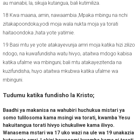
au manabii; la, sikuja kutangua, bali kutimiliza.
18 Kwa maana, amin, nawaambia ,Mpaka mbingu na nchi
zitakapoondoka,yodi moja wala nukta moja ya torati
haitaoondoka ,hata yote yatimie.
19 Basi mtu ye yote atakayevunja amri moja katika hizi zilizo
ndogo, na kuwafundisha watu hivyo, ataitwa mdogo kabisa
katika ufalme wa mbinguni; bali mtu atakayezitenda na
kuzifundisha, huyo ataitwa mkubwa katika ufalme wa
mbinguni.
Tudumu katika fundisho la Kristo;
Baadhi ya makanisa na wahubiri huchukua mistari ya
somo tulilosoma kama msingi wa torati, kwamba Yesu
hakuitangua torati hivyo ichukuliwe kama ilivyo.
Wanasema mstari wa 17 uko wazi na ule wa 19 unakazia