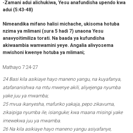
-Zamani adui alichukiwa, Yesu anafundisha upendo kwa
adui (5:43-48)
Nimeandika mifano halisi michache, ukisoma hotuba
nzima ya mlimani (sura 5 hadi 7) unaona Yesu
anavyoitimiliza torati. Na baada ya kufundisha
akiwaambia wamwamini yeye. Angalia alivyosema
mwishoni kwenye hotuba ya mlimani;
Mathayo 7:24-27
24 Basi kila asikiaye hayo maneno yangu, na kuyafanya,
atafananishwa na mtu mwenye akili, aliyejenga nyumba
yake juu ya mwamba;
25 mvua ikanyesha, mafuriko yakaja, pepo zikavuma,
zikaipiga nyumba ile, isianguke; kwa maana misingi yake
imewekwa juu ya mwamba.
26 Na kila asikiaye hayo maneno yangu asiyafanye,