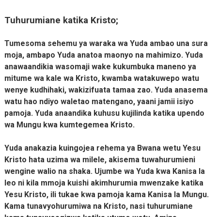
Tuhurumiane katika Kristo;
Tumesoma sehemu ya waraka wa Yuda ambao una sura
moja, ambapo Yuda anatoa maonyo na mahimizo. Yuda
anawaandikia wasomaji wake kukumbuka maneno ya
mitume wa kale wa Kristo, kwamba watakuwepo watu
wenye kudhihaki, wakizifuata tamaa zao. Yuda anasema
watu hao ndiyo waletao matengano, yaani jamii isiyo
pamoja. Yuda anaandika kuhusu kujilinda katika upendo
wa Mungu kwa kumtegemea Kristo.
Yuda anakazia kuingojea rehema ya Bwana wetu Yesu
Kristo hata uzima wa milele, akisema tuwahurumieni
wengine walio na shaka. Ujumbe wa Yuda kwa Kanisa la
leo ni kila mmoja kuishi akimhurumia mwenzake katika
Yesu Kristo, ili tukae kwa pamoja kama Kanisa la Mungu.
Kama tunavyohurumiwa na Kristo, nasi tuhurumiane