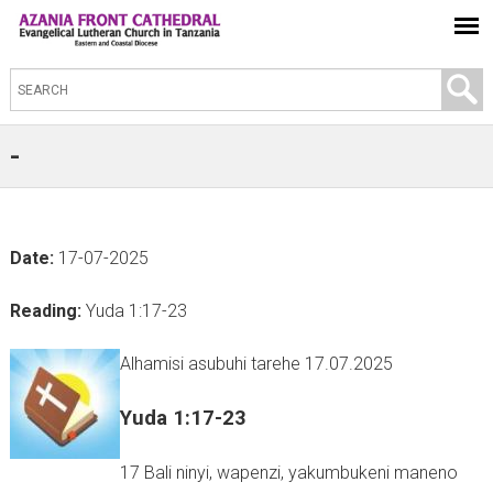
S
e
a
-
r
c
h
Date:
17-07-2025
t
h
Reading:
Yuda 1:17-23
i
s
Alhamisi asubuhi tarehe 17.07.2025
s
Yuda 1:17-23
i
t
17 Bali ninyi, wapenzi, yakumbukeni maneno
e