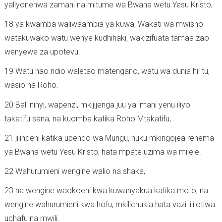
yaliyonenwa zamani na mitume wa Bwana wetu Yesu Kristo,
18 ya kwamba waliwaambia ya kuwa, Wakati wa mwisho
watakuwako watu wenye kudhihaki, wakizifuata tamaa zao
wenyewe za upotevu.
19 Watu hao ndio waletao matengano, watu wa dunia hii tu,
wasio na Roho.
20 Bali ninyi, wapenzi, mkijijenga juu ya imani yenu iliyo
takatifu sana, na kuomba katika Roho Mtakatifu,
21 jilindeni katika upendo wa Mungu, huku mkingojea rehema
ya Bwana wetu Yesu Kristo, hata mpate uzima wa milele.
22 Wahurumieni wengine walio na shaka,
23 na wengine waokoeni kwa kuwanyakua katika moto; na
wengine wahurumieni kwa hofu, mkilichukia hata vazi lililotiwa
uchafu na mwili.