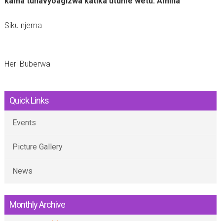
kama tunavyoagizwa katika utume wetu. Amina
Siku njema
Heri Buberwa
Quick Links
Events
Picture Gallery
News
Monthly Archive