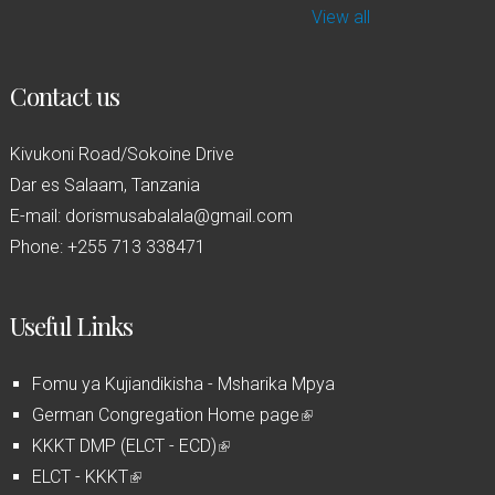
View all
Contact us
Kivukoni Road/Sokoine Drive
Dar es Salaam, Tanzania
E-mail: dorismusabalala@gmail.com
Phone: +255 713 338471
Useful Links
Fomu ya Kujiandikisha - Msharika Mpya
German Congregation Home page
(
KKKT DMP (ELCT - ECD)
(
l
ELCT - KKKT
(
l
i