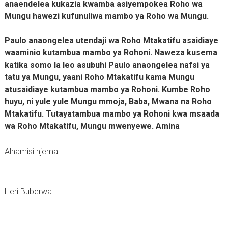
anaendelea kukazia kwamba asiyempokea Roho wa
Mungu hawezi kufunuliwa mambo ya Roho wa Mungu.
Paulo anaongelea utendaji wa Roho Mtakatifu asaidiaye
waaminio kutambua mambo ya Rohoni. Naweza kusema
katika somo la leo asubuhi Paulo anaongelea nafsi ya
tatu ya Mungu, yaani Roho Mtakatifu kama Mungu
atusaidiaye kutambua mambo ya Rohoni. Kumbe Roho
huyu, ni yule yule Mungu mmoja, Baba, Mwana na Roho
Mtakatifu. Tutayatambua mambo ya Rohoni kwa msaada
wa Roho Mtakatifu, Mungu mwenyewe. Amina
Alhamisi njema
Heri Buberwa