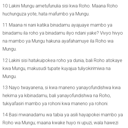
10 Lakini Mungu ametufunulia sisi kwa Roho. Maana Roho
huchunguza yote, hata mafumbo ya Mungu.
11 Maana ni nani katika binadamu ayajuaye mambo ya
binadamu ila roho ya binadamu iliyo ndani yake? Vivyo hivyo
na mambo ya Mungu hakuna ayafahamuye ila Roho wa
Mungu.
12 Lakini sisi hatukuipokea roho ya dunia, bali Roho atokaye
kwa Mungu, makusudi tupate kuyajua tuliyokirimiwa na
Mungu.
13 Nayo twayanena, si kwa maneno yanayofundishwa kwa
hekima ya kibinadamu, bali yanayofundishwa na Roho,
tukiyafasiri mambo ya rohoni kwa maneno ya rohoni.
14 Basi mwanadamu wa tabia ya asili hayapokei mambo ya
Roho wa Mungu; maana kwake huyo ni upuzi, wala hawezi