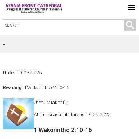
S
e
a
-
r
c
h
Date:
19-06-2025
t
h
Reading:
1Wakorintho 2:10-16
i
s
Utatu Mtakatifu;
s
Alhamisi asubuhi tarehe 19.06.2025
i
t
1 Wakorintho 2:10-16
e