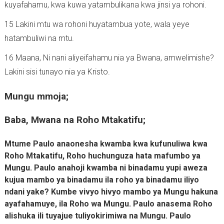
kuyafahamu, kwa kuwa yatambulikana kwa jinsi ya rohoni.
15 Lakini mtu wa rohoni huyatambua yote, wala yeye
hatambuliwi na mtu.
16 Maana, Ni nani aliyeifahamu nia ya Bwana, amwelimishe?
Lakini sisi tunayo nia ya Kristo.
Mungu mmoja;
Baba, Mwana na Roho Mtakatifu;
Mtume Paulo anaonesha kwamba kwa kufunuliwa kwa
Roho Mtakatifu, Roho huchunguza hata mafumbo ya
Mungu. Paulo anahoji kwamba ni binadamu yupi aweza
kujua mambo ya binadamu ila roho ya binadamu iliyo
ndani yake? Kumbe vivyo hivyo mambo ya Mungu hakuna
ayafahamuye, ila Roho wa Mungu. Paulo anasema Roho
alishuka ili tuyajue tuliyokirimiwa na Mungu. Paulo