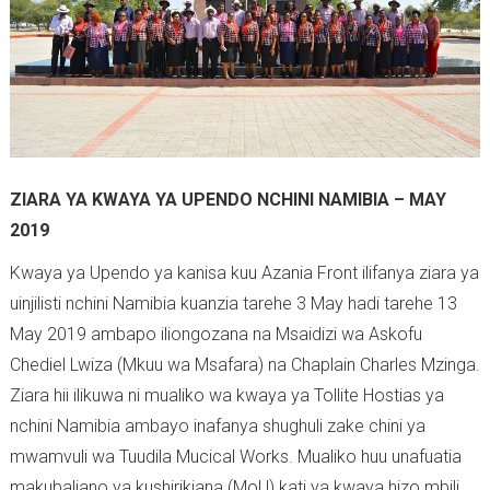
ZIARA YA KWAYA YA UPENDO NCHINI NAMIBIA – MAY
2019
Kwaya ya Upendo ya kanisa kuu Azania Front ilifanya ziara ya
uinjilisti nchini Namibia kuanzia tarehe 3 May hadi tarehe 13
May 2019 ambapo iliongozana na Msaidizi wa Askofu
Chediel Lwiza (Mkuu wa Msafara) na Chaplain Charles Mzinga.
Ziara hii ilikuwa ni mualiko wa kwaya ya Tollite Hostias ya
nchini Namibia ambayo inafanya shughuli zake chini ya
mwamvuli wa Tuudila Mucical Works. Mualiko huu unafuatia
makubaliano ya kushirikiana (MoU) kati ya kwaya hizo mbili