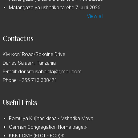
Matangazo ya usharika tarehe 7 Juni 2026
View all
Contact us
Kivukoni Road/Sokoine Drive
Dar es Salaam, Tanzania
E-mail: dorismusabalala@gmail.com
Phone: +255 713 338471
Useful Links
Fomu ya Kujiandikisha - Msharika Mpya
German Congregation Home page
(
KKKT DMP (ELCT - ECD)
(
l