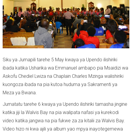
Siku ya Jumapili tarehe 5 May kwaya ya Upendo ilishiriki
ibada katika Usharika wa Emmanuel ambapo pia Msaidizi wa
Askofu Chediel Lwiza na Chaplain Charles Mzinga walishiriki
kuongoza ibada na pia kutoa huduma ya Sakramenti ya
Meza ya Bwana.
Jumatatu tarehe 6 kwaya ya Upendo ilishiriki tamasha jingine
katika jiji la Walvis Bay na pia walipata nafasi ya kurekodi
video katika jangwa na pia fukwe za za kitalii za Walvis Bay.
Video hizo ni kwa ajili ya album yao mpya inayotegemewa