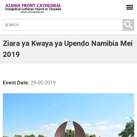
S
e
a
Ziara ya Kwaya ya Upendo Namibia Mei
r
2019
c
h
t
Event Date:
29-05-2019
h
i
s
s
i
t
e