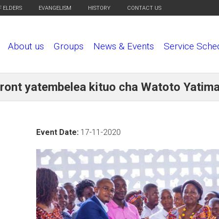
F ELDERS
EVANGELISM
HISTORY
CONTACT US
About us
Groups
News & Events
Service Sche
ont yatembelea kituo cha Watoto Yatima
Event Date:
17-11-2020