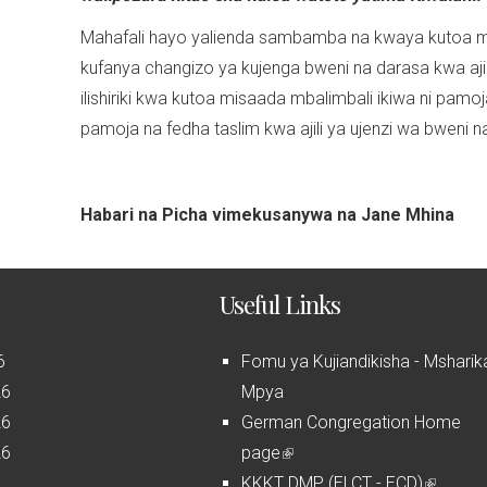
Mahafali hayo yalienda sambamba na kwaya kutoa 
kufanya changizo ya kujenga bweni na darasa kwa aji
ilishiriki kwa kutoa misaada mbalimbali ikiwa ni pamo
pamoja na fedha taslim kwa ajili ya ujenzi wa bweni n
Habari na Picha vimekusanywa na Jane Mhina
Useful Links
6
Fomu ya Kujiandikisha - Msharik
26
Mpya
26
German Congregation Home
26
page
(
6
KKKT DMP (ELCT - ECD)
l
(