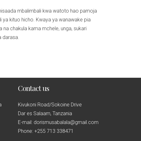
misaada mbalimbali kwa watoto hao pamoja
li ya kituo hicho. Kwaya ya wanawake pia
ja na chakula kama mchele, unga, sukari
a darasa.
Contact us
a
Kivukoni Road/Sokoine Drive
Dar es Salaam, Tanzania
E-mail: dorismusabalala@gmail.com
Phone: +255 713 338471