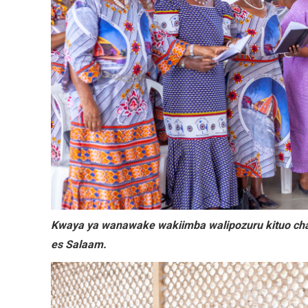
Kwaya ya wanawake wakiimba walipozuru kituo cha k
es Salaam.