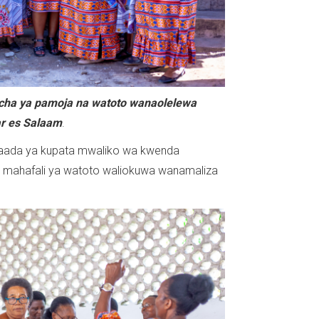
cha ya pamoja na watoto wanaolelewa
Dar es Salaam
.
 baada ya kupata mwaliko wa kwenda
ia mahafali ya watoto waliokuwa wanamaliza