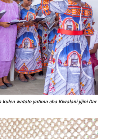
ulea watoto yatima cha Kiwalani jijini Dar