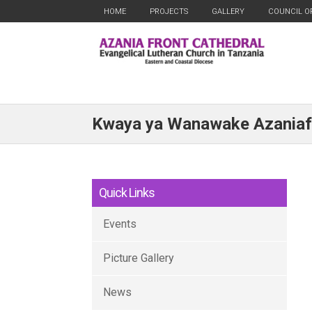
HOME
PROJECTS
GALLERY
COUNCIL O
Kwaya ya Wanawake Azaniafr
Quick Links
Events
Picture Gallery
News