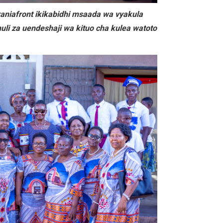
niafront ikikabidhi msaada wa vyakula
uli za uendeshaji wa kituo cha kulea watoto