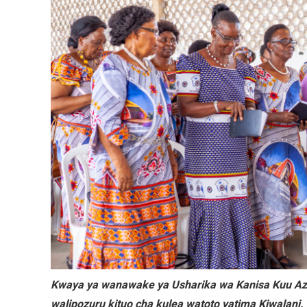
Kwaya ya wanawake ya Usharika wa Kanisa Kuu A
walipozuru kituo cha kulea watoto yatima Kiwalani.