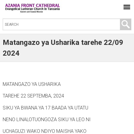
S
e
a
Matangazo ya Usharika tarehe 22/09
r
2024
c
h
t
h
MATANGAZO YA USHARIKA
i
TAREHE 22 SEPTEMBA, 2024
s
s
SIKU YA BWANA YA 17 BAADA YA UTATU
i
NENO LINALOTUONGOZA SIKU YA LEO NI
t
UCHAGUZI WAKO NDIYO MAISHA YAKO
e