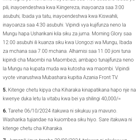
pili, inayoendeshwa kwa Kiingereza, inayoanza saa 3:00
asubuhi; Ibada ya tatu, inayoendeshwa kwa Kiswahili,
inayoanza saa 4:30 asubuhi. Vipindi vya kujifunza neno la
Mungu hapa Usharikani kila siku za juma. Morning Glory saa
12.00 asubuhi ili kuanza siku kwa Uongozi wa Mungu, Ibada
za mchana saa 7.00 mchana. Alhamisi saa 11.00 jioni tuna
kipindi cha Maombi na Maombezi, ambapo tunajifunza neno
la Mungu na kupata muda wa kutosha wa maombi. Vipindi
vyote vinarushwa Mubashara kupitia Azania Front TV.
5.
Kitenge chetu kipya cha Kiharaka kinapatikana hapo nje na
kwenye duka letu la vitabu kwa bei ya shilingi 40,000/=
6.
Tarehe 06/10/2024 itakuwa ni sikukuu ya mavuno.
Washarika tujiandae na kuiombea siku hiyo. Sare itakuwa ni
kitenge chetu cha Kiharaka.