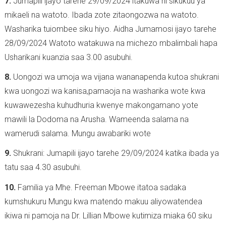
7.
Jumapili ijayo tarehe 29/09/2024 itakuwa ni sikukuu ya
mikaeli na watoto. Ibada zote zitaongozwa na watoto.
Washarika tuiombee siku hiyo. Aidha Jumamosi ijayo tarehe
28/09/2024 Watoto watakuwa na michezo mbalimbali hapa
Usharikani kuanzia saa 3.00 asubuhi.
8.
Uongozi wa umoja wa vijana wananapenda kutoa shukrani
kwa uongozi wa kanisa,pamaoja na washarika wote kwa
kuwawezesha kuhudhuria kwenye makongamano yote
mawili la Dodoma na Arusha. Wameenda salama na
wamerudi salama. Mungu awabariki wote
9.
Shukrani: Jumapili ijayo tarehe 29/09/2024 katika ibada ya
tatu saa 4.30 asubuhi.
10.
Familia ya Mhe. Freeman Mbowe itatoa sadaka
kumshukuru Mungu kwa matendo makuu aliyowatendea
ikiwa ni pamoja na Dr. Lillian Mbowe kutimiza miaka 60 siku