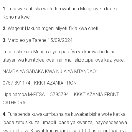
1.
Tunawakaribisha wote tumwabudu Mungu wetu katika
Roho na kweli.
2.
Wageni: Hakuna mgeni aliyetufikia kwa cheti.
3.
Matoleo ya Tarehe 15/09/2024
Tunamshukuru Mungu aliyetupa afya ya kumwabudu na
utayari wa kumtolea kwa hiari mali alizotupa kwa kazi yake.
NAMBA YA SADAKA KWA NJIA YA MTANDAO:
0757 391174 - KKKT AZANIA FRONT
Lipa namba M-PESA – 5795794 – KKKT AZANIA FRONT
CATHEDRAL
4.
Tunapenda kuwakumbusha na kuwakaribisha wote katika
ibada zetu siku za jumapili Ibada ya kwanza, inayoendeshwa
kwa lugha ya Kiswahili, inayoanza saa 1:00 asubuhi; Ibada ya