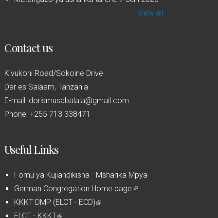
View all
Contact us
Kivukoni Road/Sokoine Drive
Dar es Salaam, Tanzania
E-mail: dorismusabalala@gmail.com
Phone: +255 713 338471
Useful Links
Fomu ya Kujiandikisha - Msharika Mpya
German Congregation Home page
(
KKKT DMP (ELCT - ECD)
(
l
ELCT - KKKT
(
l
i