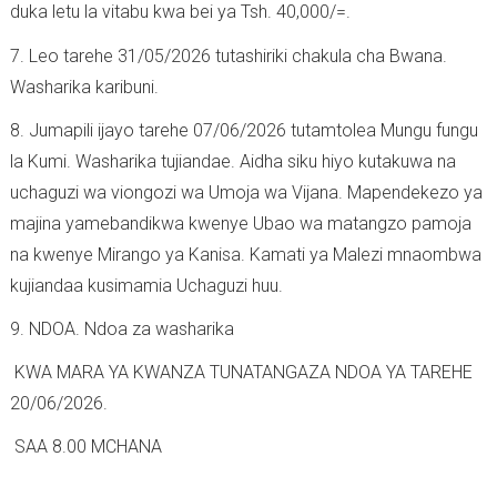
duka letu la vitabu kwa bei ya Tsh. 40,000/=.
7. Leo tarehe 31/05/2026 tutashiriki chakula cha Bwana.
Washarika karibuni.
8. Jumapili ijayo tarehe 07/06/2026 tutamtolea Mungu fungu
la Kumi. Washarika tujiandae. Aidha siku hiyo kutakuwa na
uchaguzi wa viongozi wa Umoja wa Vijana. Mapendekezo ya
majina yamebandikwa kwenye Ubao wa matangzo pamoja
na kwenye Mirango ya Kanisa. Kamati ya Malezi mnaombwa
kujiandaa kusimamia Uchaguzi huu.
9. NDOA. Ndoa za washarika
KWA MARA YA KWANZA TUNATANGAZA NDOA YA TAREHE
20/06/2026.
SAA 8.00 MCHANA