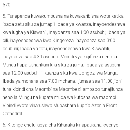
570
5. Tunapenda kuwakumbusha na kuwakaribisha wote katika
ibada zetu siku za jumapili Ibada ya kwanza, inayoendeshwa
kwa lugha ya Kiswahili, inayoanza saa 1:00 asubuhi; Ibada ya
pili, inayoendeshwa kwa Kiingereza, inayoanza saa 3:00
asubuhi; Ibada ya tatu, inayoendeshwa kwa Kiswahili,
inayoanza saa 4:30 asubuhi. Vipindi vya kujifunza neno la
Mungu hapa Usharikani kila siku za juma. Ibada ya asubuhi
saa 12.00 asubuhi ili kuanza siku kwa Uongozi wa Mungu,
Ibada ya mchana saa 7.00 mchana. Ijumaa saa 11.00 jioni
tuna kipindi cha Maombi na Maombezi, ambapo tunajifunza
neno la Mungu na kupata muda wa kutosha wa maombi.
Vipindi vyote vinarushwa Mubashara kupitia Azania Front
Cathedral.
6. Kitenge chetu kipya cha Kiharaka kinapatikana kwenye