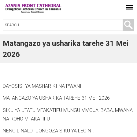
S
e
a
Matangazo ya usharika tarehe 31 Mei
r
2026
c
h
t
h
DAYOSISI YA MASHARIKI NA PWANI
i
MATANGAZO YA USHARIKA TAREHE 31 MEI, 2026
s
s
SIKU YA UTATU MTAKATIFU MUNGU MMOJA: BABA, MWANA
i
NA ROHO MTAKATIFU
t
NENO LINALOTUONGOZA SIKU YA LEO NI:
e