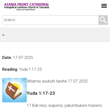
S
e
a
-
r
c
h
Date:
17-07-2025
t
h
Reading:
Yuda 1:17-23
i
s
Alhamisi asubuhi tarehe 17.07.2025
s
Yuda 1:17-23
i
t
17 Bali ninyi, wapenzi, yakumbukeni maneno
e