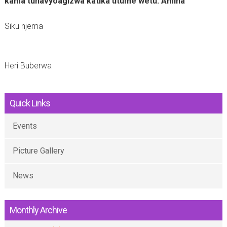
kama tunavyoagizwa katika utume wetu. Amina
Siku njema
Heri Buberwa
Quick Links
Events
Picture Gallery
News
Monthly Archive