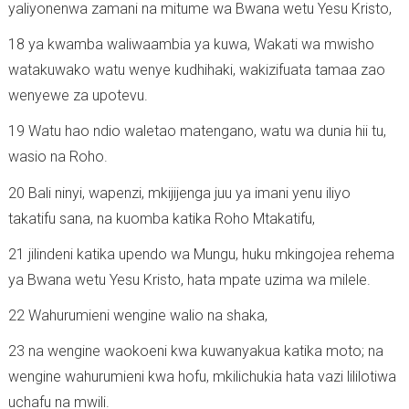
yaliyonenwa zamani na mitume wa Bwana wetu Yesu Kristo,
18 ya kwamba waliwaambia ya kuwa, Wakati wa mwisho
watakuwako watu wenye kudhihaki, wakizifuata tamaa zao
wenyewe za upotevu.
19 Watu hao ndio waletao matengano, watu wa dunia hii tu,
wasio na Roho.
20 Bali ninyi, wapenzi, mkijijenga juu ya imani yenu iliyo
takatifu sana, na kuomba katika Roho Mtakatifu,
21 jilindeni katika upendo wa Mungu, huku mkingojea rehema
ya Bwana wetu Yesu Kristo, hata mpate uzima wa milele.
22 Wahurumieni wengine walio na shaka,
23 na wengine waokoeni kwa kuwanyakua katika moto; na
wengine wahurumieni kwa hofu, mkilichukia hata vazi lililotiwa
uchafu na mwili.