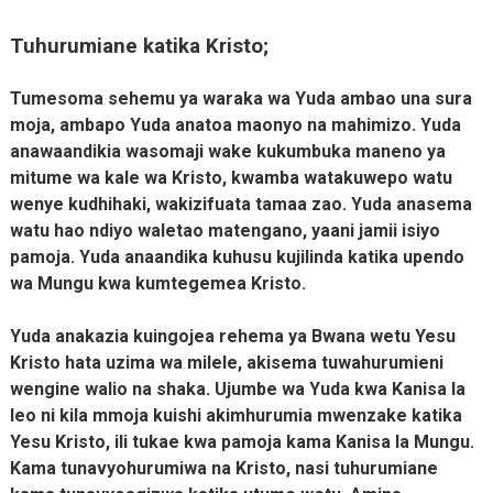
Tuhurumiane katika Kristo;
Tumesoma sehemu ya waraka wa Yuda ambao una sura
moja, ambapo Yuda anatoa maonyo na mahimizo. Yuda
anawaandikia wasomaji wake kukumbuka maneno ya
mitume wa kale wa Kristo, kwamba watakuwepo watu
wenye kudhihaki, wakizifuata tamaa zao. Yuda anasema
watu hao ndiyo waletao matengano, yaani jamii isiyo
pamoja. Yuda anaandika kuhusu kujilinda katika upendo
wa Mungu kwa kumtegemea Kristo.
Yuda anakazia kuingojea rehema ya Bwana wetu Yesu
Kristo hata uzima wa milele, akisema tuwahurumieni
wengine walio na shaka. Ujumbe wa Yuda kwa Kanisa la
leo ni kila mmoja kuishi akimhurumia mwenzake katika
Yesu Kristo, ili tukae kwa pamoja kama Kanisa la Mungu.
Kama tunavyohurumiwa na Kristo, nasi tuhurumiane