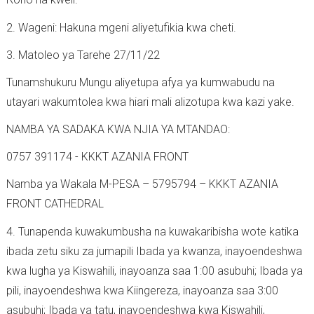
2. Wageni: Hakuna mgeni aliyetufikia kwa cheti.
3. Matoleo ya Tarehe 27/11/22
Tunamshukuru Mungu aliyetupa afya ya kumwabudu na
utayari wakumtolea kwa hiari mali alizotupa kwa kazi yake.
NAMBA YA SADAKA KWA NJIA YA MTANDAO:
0757 391174 - KKKT AZANIA FRONT
Namba ya Wakala M-PESA – 5795794 – KKKT AZANIA
FRONT CATHEDRAL
4. Tunapenda kuwakumbusha na kuwakaribisha wote katika
ibada zetu siku za jumapili Ibada ya kwanza, inayoendeshwa
kwa lugha ya Kiswahili, inayoanza saa 1:00 asubuhi; Ibada ya
pili, inayoendeshwa kwa Kiingereza, inayoanza saa 3:00
asubuhi; Ibada ya tatu, inayoendeshwa kwa Kiswahili,