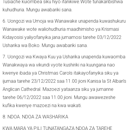
Tusiache kuiombea siku hiyo ifanikiwe.Wote tunakaribishwa
kuhudhuria. Mungu awabariki sana.
6. Uongozi wa Umoja wa Wanawake unapenda kuwashukuru
Wanawake wote waliohudhuria maadhimisho ya Krismasi
Kidayosisi yaliyofanyika jana jumamosi tarehe 03/12/2022
Usharika wa Boko. Mungu awabariki sana.
7. Uongozi wa Kwaya Kuu ya Usharika unapenda kuwaomba
Wanakwaya wa vikundi vyote kushiriki na kuungana nao
kwenye ibada ya Christmas Carols itakayofanyika siku ya
ijumaa tarehe 23/12/2022 saa 11.00 jioni Kanisa la St Alban’s
Anglican Cathedral. Mazoezi yataanza siku ya jumanne
tarehe 06/12/2022 saa 11.00 jioni. Mungu awawezeshe
kufika kwenye mazoezi na kwa wakati.
8. NDOA. NDOA ZA WASHARIKA
KWA MARA YA PILI TUNATANGAZA NDOA ZA TAREHE