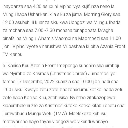
inayoanza saa 4:30 asubuhi. vipindi vya kujifunza neno la
Mungu hapa Usharikani kila siku za juma. Morning Glory saa
12.00 asubuhi ili kuanza siku kwa Uongozi wa Mungu, Ibada
za mchana saa 7.00 -7.30 mchana tunapopata faragha
binafsi na Mungu. AlhamisiMaombi na Maombezi saa 11.00
jioni. Vipindi vyote vinarushwa Mubashara kupitia Azania Front
TV. Karibu.
5. Kanisa Kuu Azania Front limepanga kuadhimisha uimbaji
wa Nyimbo za Krismas (Christmas Carols) Jumamosi ya
tarehe 17 Desemba, 2022 kuanzia saa 10:00 jioni hadi saa
1:00 usiku. Kwaya zetu zote zinazohudumu katika ibada zetu
zote hapa Kanisa Kuu, zitahusika. Nyimbo zitakazopewa
kipaumbele ni zile za Kristmas kutoka katika kitabu chetu cha
Tumwabudu Mungu Wetu (TMW). Maelekezo kuhusu
matayarisho hayo tayari viongozi wa vikundi wanayo.