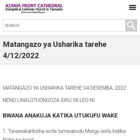
S
e
a
Matangazo ya Usharika tarehe
r
4/12/2022
c
h
t
h
MATANGAZO YA USHARIKA TAREHE 04 DESEMBA, 2022
i
NENO LINALOTUONGOZA SIKU YA LEO NI
s
s
BWANA ANAKUJA KATIKA UTUKUFU WAKE
i
t
1. Tunawakaribisha wote tumwabudu Mungu wetu katika
e
Roho na kweli.