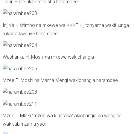
Dean Fupe akihamasisha harambee
Injinia Kishimbo na mkewe wa KKKT Kijitonyama wakituunga
mkono kwenye harambee.
Washarika H. Moshi na mkewe wakichangia
Mzee E. Moshi na Mama Mengi wakichangia harambee
Mzee T. Mlaki "mzee wa kiharaka" akichangia na wengine
wakisubiri zamu yao.