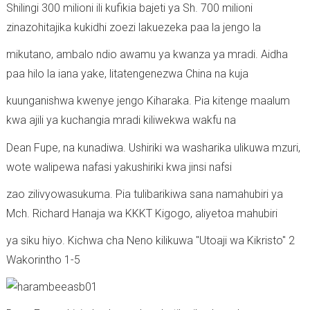
Shilingi 300 milioni ili kufikia bajeti ya Sh. 700 milioni
zinazohitajika kukidhi zoezi lakuezeka paa la jengo la
mikutano, ambalo ndio awamu ya kwanza ya mradi. Aidha
paa hilo la iana yake, litatengenezwa China na kuja
kuunganishwa kwenye jengo Kiharaka. Pia kitenge maalum
kwa ajili ya kuchangia mradi kiliwekwa wakfu na
Dean Fupe, na kunadiwa. Ushiriki wa washarika ulikuwa mzuri,
wote walipewa nafasi yakushiriki kwa jinsi nafsi
zao zilivyowasukuma. Pia tulibarikiwa sana namahubiri ya
Mch. Richard Hanaja wa KKKT Kigogo, aliyetoa mahubiri
ya siku hiyo. Kichwa cha Neno kilikuwa "Utoaji wa Kikristo" 2
Wakorintho 1-5