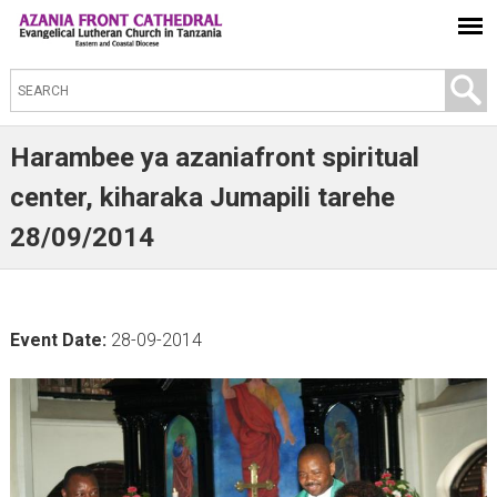
S
e
a
Harambee ya azaniafront spiritual
r
center, kiharaka Jumapili tarehe
c
28/09/2014
h
t
h
i
Event Date:
28-09-2014
s
s
i
t
e