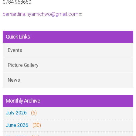
0784 968650
bernardina.nyamichwo@gmail.com
(
l
i
Quick Links
n
k
Events
s
Picture Gallery
e
n
News
d
s
e
Monthly Archive
-
July 2026
(6)
m
a
June 2026
(30)
i