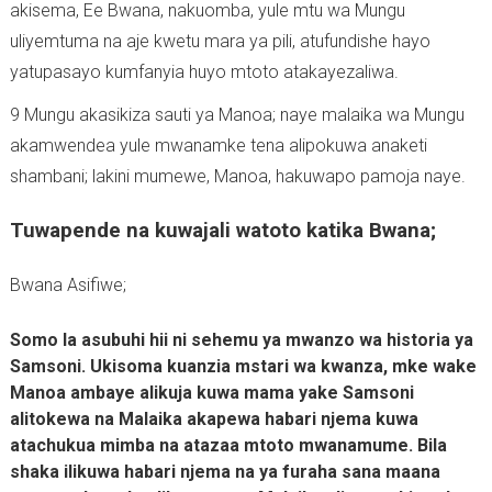
akisema, Ee Bwana, nakuomba, yule mtu wa Mungu
uliyemtuma na aje kwetu mara ya pili, atufundishe hayo
yatupasayo kumfanyia huyo mtoto atakayezaliwa.
9 Mungu akasikiza sauti ya Manoa; naye malaika wa Mungu
akamwendea yule mwanamke tena alipokuwa anaketi
shambani; lakini mumewe, Manoa, hakuwapo pamoja naye.
Tuwapende na kuwajali watoto katika Bwana;
Bwana Asifiwe;
Somo la asubuhi hii ni sehemu ya mwanzo wa historia ya
Samsoni. Ukisoma kuanzia mstari wa kwanza, mke wake
Manoa ambaye alikuja kuwa mama yake Samsoni
alitokewa na Malaika akapewa habari njema kuwa
atachukua mimba na atazaa mtoto mwanamume. Bila
shaka ilikuwa habari njema na ya furaha sana maana