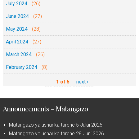
July 2024
(26)
June 2024
(27)
May 2024
(28)
April 2024
(27)
March 2024
(26)
February 2024
(8)
1 of 5
next ›
Announcements - Matangazo
Matangazo ya usharika tarehe 5 Julai 2026
Matangazo ya usharika tarehe 28 Juni 2026