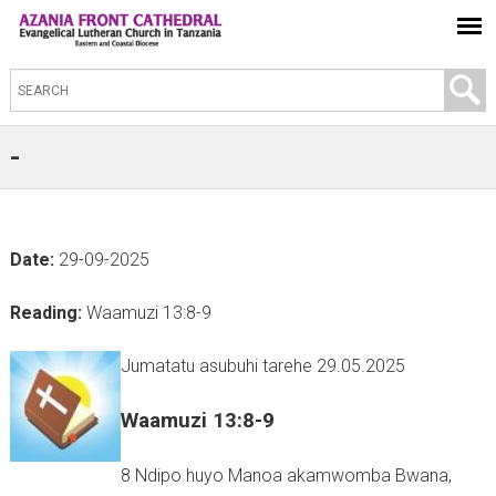
S
e
a
-
r
c
h
Date:
29-09-2025
t
h
Reading:
Waamuzi 13:8-9
i
s
Jumatatu asubuhi tarehe 29.05.2025
s
Waamuzi 13:8-9
i
t
8 Ndipo huyo Manoa akamwomba Bwana,
e