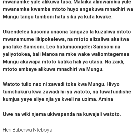
mwanamke yule alikuwa tasa. Malaika alimwambia yule
mwanamke kwamba mtoto huyo angekuwa mnadhiri wa
Mungu tangu tumboni hata siku ya kufa kwake.
Ukiendelea kusoma unaona tangazo la kuzaliwa mtoto
mwanamume likipokelewa, na mtoto alizaliwa akaitwa
jina lake Samsoni. Leo hatumuongelei Samsoni na
yaliyotokea, bali Manoa na mke wake waliomtegemea
Mungu akawapa mtoto katika hali ya utasa. Na zaidi,
mtoto ambaye alikuwa mnadhiri wa Mungu.
Watoto tulio nao ni zawadi toka kwa Mungu. Hivyo
tumshukuru kwa zawadi hii ya watoto, na tuwafundishe
kumjua yeye aliye njia ya kweli na uzima. Amina
Uwe na wiki njema ukiwapenda na kuwajali watoto.
Heri Buberwa Nteboya