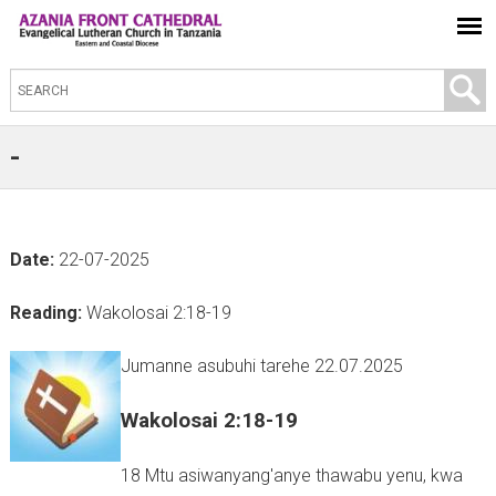
S
e
a
-
r
c
h
Date:
22-07-2025
t
h
Reading:
Wakolosai 2:18-19
i
s
Jumanne asubuhi tarehe 22.07.2025
s
Wakolosai 2:18-19
i
t
18 Mtu asiwanyang'anye thawabu yenu, kwa
e