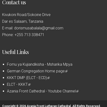
Contact us
Kivukoni Road/Sokoine Drive
Dar es Salaam, Tanzania
E-mail: dorismusabalala@gmail.com
Phone: +255 713 338471
Useful Links
Fomu ya Kujiandikisha - Msharika Mpya
German Congregation Home page
(
KKKT DMP (ELCT - ECD)
(
l
ELCT - KKKT
(
l
i
Azania Front Cathedral - Youtube Channel
l
i
n
(
i
n
k
l
n
k
i
i
Copyright © 2026 Azania Front Lutheran Cathedral. All Rights Reserved.