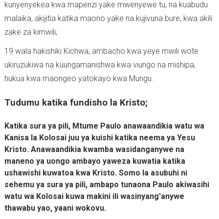
kunyenyekea kwa mapenzi yake mwenyewe tu, na kuabudu
malaika, akijitia katika maono yake na kujivuna bure, kwa akili
zake za kimwili;
19 wala hakishiki Kichwa, ambacho kwa yeye mwili wote
ukiruzukiwa na kuungamanishwa kwa viungo na mishipa,
hukua kwa maongeo yatokayo kwa Mungu.
Tudumu katika fundisho la Kristo;
Katika sura ya pili, Mtume Paulo anawaandikia watu wa
Kanisa la Kolosai juu ya kuishi katika neema ya Yesu
Kristo. Anawaandikia kwamba wasidanganywe na
maneno ya uongo ambayo yaweza kuwatia katika
ushawishi kuwatoa kwa Kristo. Somo la asubuhi ni
sehemu ya sura ya pili, ambapo tunaona Paulo akiwasihi
watu wa Kolosai kuwa makini ili wasinyang'anywe
thawabu yao, yaani wokovu.