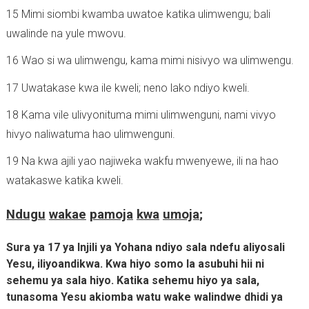
15 Mimi siombi kwamba uwatoe katika ulimwengu; bali
uwalinde na yule mwovu.
16 Wao si wa ulimwengu, kama mimi nisivyo wa ulimwengu.
17 Uwatakase kwa ile kweli; neno lako ndiyo kweli.
18 Kama vile ulivyonituma mimi ulimwenguni, nami vivyo
hivyo naliwatuma hao ulimwenguni.
19 Na kwa ajili yao najiweka wakfu mwenyewe, ili na hao
watakaswe katika kweli.
Ndugu
wakae
pamoja
kwa
umoja
;
Sura ya 17 ya Injili ya Yohana ndiyo sala ndefu aliyosali
Yesu, iliyoandikwa. Kwa hiyo somo la asubuhi hii ni
sehemu ya sala hiyo. Katika sehemu hiyo ya sala,
tunasoma Yesu akiomba watu wake walindwe dhidi ya