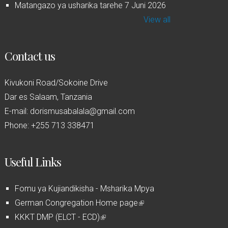
Matangazo ya usharika tarehe 7 Juni 2026
View all
Contact us
Kivukoni Road/Sokoine Drive
Dar es Salaam, Tanzania
E-mail: dorismusabalala@gmail.com
Phone: +255 713 338471
Useful Links
Fomu ya Kujiandikisha - Msharika Mpya
German Congregation Home page
(
KKKT DMP (ELCT - ECD)
(
l