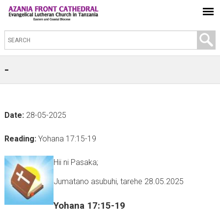
S
e
a
-
r
c
h
Date:
28-05-2025
t
h
Reading:
Yohana 17:15-19
i
s
Hii ni Pasaka;
s
Jumatano asubuhi, tarehe 28.05.2025
i
t
Yohana 17:15-19
e