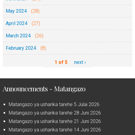
May 2024
(28)
April 2024
(27)
March 2024
(26)
February 2024
(8)
1 of 5
next ›
Announcements - Matangazo
Matangazo ya usharika tarehe 5 Julai 2026
Matangazo ya usharika tarehe 28 Juni 2026
Matangazo ya usharika tarehe 21 Juni 2026
Matangazo ya usharika tarehe 14 Juni 2026