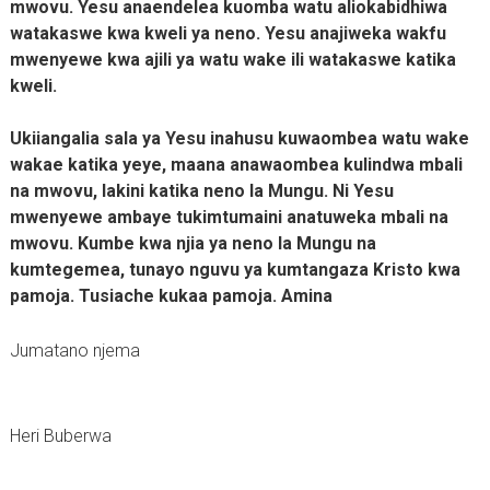
mwovu. Yesu anaendelea kuomba watu aliokabidhiwa
watakaswe kwa kweli ya neno. Yesu anajiweka wakfu
mwenyewe kwa ajili ya watu wake ili watakaswe katika
kweli.
Ukiiangalia sala ya Yesu inahusu kuwaombea watu wake
wakae katika yeye, maana anawaombea kulindwa mbali
na mwovu, lakini katika neno la Mungu. Ni Yesu
mwenyewe ambaye tukimtumaini anatuweka mbali na
mwovu. Kumbe kwa njia ya neno la Mungu na
kumtegemea, tunayo nguvu ya kumtangaza Kristo kwa
pamoja. Tusiache kukaa pamoja. Amina
Jumatano njema
Heri Buberwa