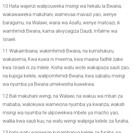
10 Hata wajenzi walipouweka msingi wa hekalu la Bwana,
wakawaweka makuhani, wamevaa mavazi yao, wenye
baragumu, na Walawi, wana wa Asafu, wenye matoazi, ili
wamhimidi Bwana, kama alivyoagiza Daudi, mfalme wa
Israeli.
11 Wakaimbiana, wakimhimidi Bwana, na kumshukuru,
wakasema, Kwa kuwa ni mwema, kwa maana fadhili zake
kwa Israeli ni za milele. Kisha watu wote wakapaza sauti zao,
na kupiga kelele, walipomhimidi Bwana, kwa sababu msingi
wa nyumba ya Bwana umekwisha kuwekwa.
12 Bali makuhani wengi, na Walawi, na wakuu wa mbari za
mababa, waliokuwa wameiona nyumba ya kwanza, wakati
msingi wa nyumba hii ulipowekwa mbele ya macho yao,
walilia kwa sauti kuu; na watu wengi walipiga kelele za furaha;
13 hata watu wasiweze kupambanua kelele za furaha, na