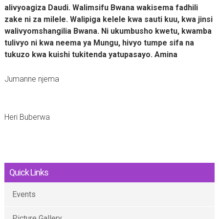
alivyoagiza Daudi. Walimsifu Bwana wakisema fadhili
zake ni za milele. Walipiga kelele kwa sauti kuu, kwa jinsi
walivyomshangilia Bwana. Ni ukumbusho kwetu, kwamba
tulivyo ni kwa neema ya Mungu, hivyo tumpe sifa na
tukuzo kwa kuishi tukitenda yatupasayo. Amina
Jumanne njema
Heri Buberwa
Quick Links
Events
Picture Gallery