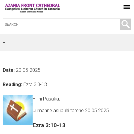
S
e
a
-
r
c
h
Date:
20-05-2025
t
h
Reading:
Ezra 3:0-13
i
s
Hii ni Pasaka;
s
Jumanne asubuhi tarehe 20.05.2025
i
t
Ezra 3:10-13
e