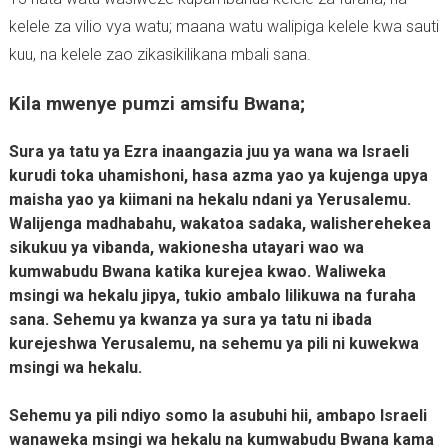
kelele za vilio vya watu; maana watu walipiga kelele kwa sauti
kuu, na kelele zao zikasikilikana mbali sana.
Kila mwenye pumzi amsifu Bwana;
Sura ya tatu ya Ezra inaangazia juu ya wana wa Israeli
kurudi toka uhamishoni, hasa azma yao ya kujenga upya
maisha yao ya kiimani na hekalu ndani ya Yerusalemu.
Walijenga madhabahu, wakatoa sadaka, walisherehekea
sikukuu ya vibanda, wakionesha utayari wao wa
kumwabudu Bwana katika kurejea kwao. Waliweka
msingi wa hekalu jipya, tukio ambalo lilikuwa na furaha
sana. Sehemu ya kwanza ya sura ya tatu ni ibada
kurejeshwa Yerusalemu, na sehemu ya pili ni kuwekwa
msingi wa hekalu.
Sehemu ya pili ndiyo somo la asubuhi hii, ambapo Israeli
wanaweka msingi wa hekalu na kumwabudu Bwana kama