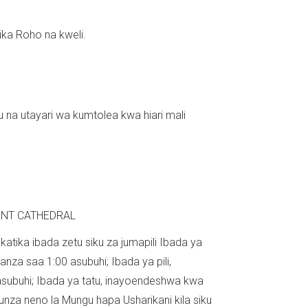
A
ka Roho na kweli.
na utayari wa kumtolea kwa hiari mali
ONT CATHEDRAL
ika ibada zetu siku za jumapili Ibada ya
nza saa 1:00 asubuhi; Ibada ya pili,
subuhi; Ibada ya tatu, inayoendeshwa kwa
ifunza neno la Mungu hapa Usharikani kila siku