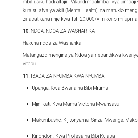
mbili usiku hadi alfajiri. Vikundi mbalimbali vya uimbaji
kuhusu afya ya akili (Mental Health), na matukio men
zinapatikana nnje kwa Tsh 20,000/= mikono mifupi na
10.
NDOA: NDOA ZA WASHARIKA
Hakuna ndoa za Washarika
Matangazo mengine ya Ndoa yamebandikwa kwenye u
vitabu.
11.
IBADA ZA NYUMBA KWA NYUMBA
Upanga: Kwa Bwana na Bibi Mruma
Mjini kati: Kwa Mama Victoria Mwansasu
Makumbusho, Kijitonyama, Sinza, Mwenge, Mako
Kinondoni: Kwa Profesa na Bibi Kulaba