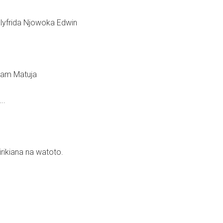
Elyfrida Njowoka Edwin
iam Matuja
..
rikiana na watoto.