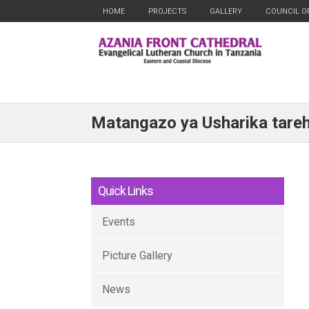
HOME
PROJECTS
GALLERY
COUNCIL O
Matangazo ya Usharika tare
Quick Links
Events
Picture Gallery
News