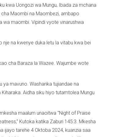
 siku kwa Uongozi wa Mungu, Ibada za mchana
indi cha Maombi na Maombezi, ambapo
a wa maombi. Vipindi vyote vinarushwa
 nje na kwenye duka letu la vitabu kwa bei
ikao cha Baraza la Wazee. Wajumbe wote
uu ya mavuno. Washarika tujiandae na
a Kiharaka. Aidha siku hiyo tutamtolea Mungu
mkesha maalum unaoitwa "Night of Praise
eatness," Kutoka katika Zaburi 145:3. Mkesha
aa ijayo tarehe 4 Oktoba 2024, kuanzia saa