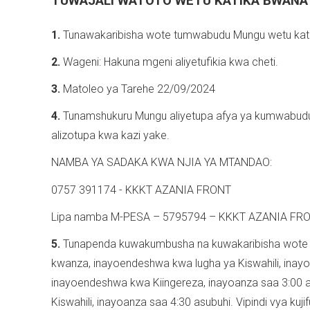
TUWAJALI WATOTO WETU KATIKA BWAN
1.
Tunawakaribisha wote tumwabudu Mungu wetu kati
2.
Wageni: Hakuna mgeni aliyetufikia kwa cheti.
3.
Matoleo ya Tarehe 22/09/2024
4.
Tunamshukuru Mungu aliyetupa afya ya kumwabudu 
alizotupa kwa kazi yake.
NAMBA YA SADAKA KWA NJIA YA MTANDAO:
0757 391174 - KKKT AZANIA FRONT
Lipa namba M-PESA – 5795794 – KKKT AZANIA FR
5.
Tunapenda kuwakumbusha na kuwakaribisha wote kat
kwanza, inayoendeshwa kwa lugha ya Kiswahili, inayoa
inayoendeshwa kwa Kiingereza, inayoanza saa 3:00 a
Kiswahili, inayoanza saa 4:30 asubuhi. Vipindi vya kuj