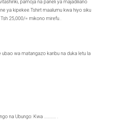
 vitashiriki, pamoja na paneli ya majadiliano
gine ya kipekee.Tshirt maalumu kwa hiyo siku
 Tsh 25,000/= mikono mirefu..
bao wa matangazo karibu na duka letu la
ngo na Ubungo: Kwa ………… .