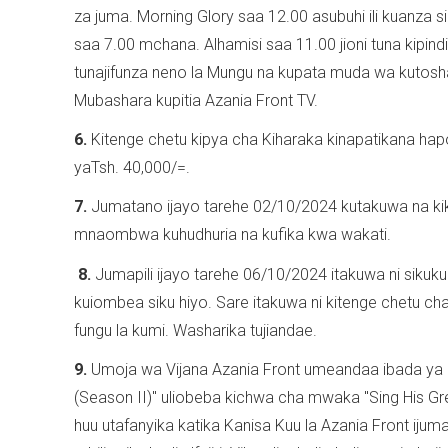
za juma. Morning Glory saa 12.00 asubuhi ili kuanza
saa 7.00 mchana. Alhamisi saa 11.00 jioni tuna kip
tunajifunza neno la Mungu na kupata muda wa kutosh
Mubashara kupitia Azania Front TV.
6.
Kitenge chetu kipya cha Kiharaka kinapatikana hapo
yaTsh. 40,000/=.
7.
Jumatano ijayo tarehe 02/10/2024 kutakuwa na k
mnaombwa kuhudhuria na kufika kwa wakati.
​​​​​​8.
Jumapili ijayo tarehe 06/10/2024 itakuwa ni sikuk
kuiombea siku hiyo. Sare itakuwa ni kitenge chetu ch
fungu la kumi. Washarika tujiandae.
9.
Umoja wa Vijana Azania Front umeandaa ibada ya 
(Season II)" uliobeba kichwa cha mwaka "Sing His Gr
huu utafanyika katika Kanisa Kuu la Azania Front ijum