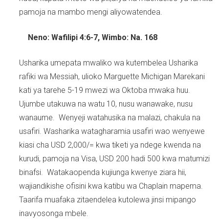
pamoja na mambo mengi aliyowatendea.
Neno: Wafilipi 4:6-7, Wimbo: Na. 168
Usharika umepata mwaliko wa kutembelea Usharika
rafiki wa Messiah, ulioko Marguette Michigan Marekani
kati ya tarehe 5-19 mwezi wa Oktoba mwaka huu.
Ujumbe utakuwa na watu 10, nusu wanawake, nusu
wanaume. Wenyeji watahusika na malazi, chakula na
usafiri. Washarika watagharamia usafiri wao wenyewe
kiasi cha USD 2,000/= kwa tiketi ya ndege kwenda na
kurudi, pamoja na Visa, USD 200 hadi 500 kwa matumizi
binafsi. Watakaopenda kujiunga kwenye ziara hii,
wajiandikishe ofisini kwa katibu wa Chaplain mapema.
Taarifa muafaka zitaendelea kutolewa jinsi mipango
inavyosonga mbele.