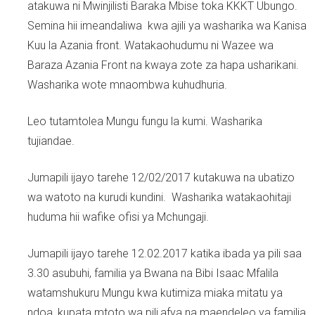
atakuwa ni Mwinjilisti Baraka Mbise toka KKKT Ubungo.
Semina hii imeandaliwa kwa ajili ya washarika wa Kanisa
Kuu la Azania front. Watakaohudumu ni Wazee wa
Baraza Azania Front na kwaya zote za hapa usharikani.
Washarika wote mnaombwa kuhudhuria.
Leo tutamtolea Mungu fungu la kumi. Washarika
tujiandae.
Jumapili ijayo tarehe 12/02/2017 kutakuwa na ubatizo
wa watoto na kurudi kundini. Washarika watakaohitaji
huduma hii wafike ofisi ya Mchungaji.
Jumapili ijayo tarehe 12.02.2017 katika ibada ya pili saa
3.30 asubuhi, familia ya Bwana na Bibi Isaac Mfalila
watamshukuru Mungu kwa kutimiza miaka mitatu ya
ndoa, kupata mtoto wa pili,afya na maendeleo ya familia