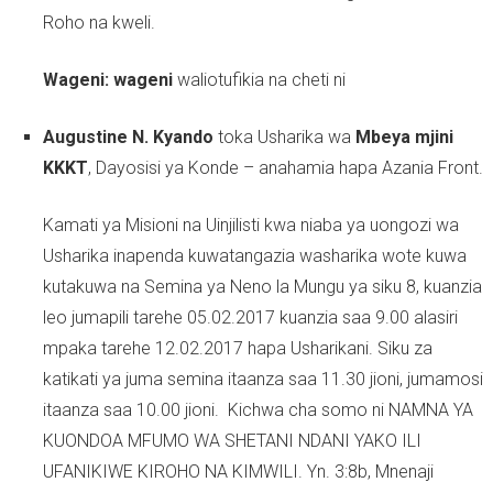
Roho na kweli.
Wageni: wa
geni
waliotufikia na cheti ni
Augustine N. Kyando
toka Usharika wa
Mbeya mjini
KKKT
, Dayosisi ya Konde – anahamia hapa Azania Front.
Kamati ya Misioni na Uinjilisti kwa niaba ya uongozi wa
Usharika inapenda kuwatangazia washarika wote kuwa
kutakuwa na Semina ya Neno la Mungu ya siku 8, kuanzia
leo jumapili tarehe 05.02.2017 kuanzia saa 9.00 alasiri
mpaka tarehe 12.02.2017 hapa Usharikani. Siku za
katikati ya juma semina itaanza saa 11.30 jioni, jumamosi
itaanza saa 10.00 jioni. Kichwa cha somo ni NAMNA YA
KUONDOA MFUMO WA SHETANI NDANI YAKO ILI
UFANIKIWE KIROHO NA KIMWILI. Yn. 3:8b, Mnenaji