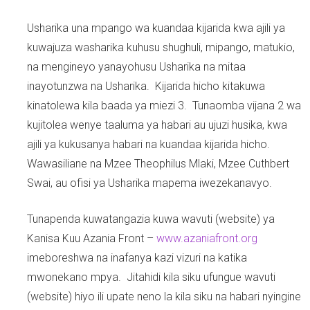
Usharika una mpango wa kuandaa kijarida kwa ajili ya
kuwajuza washarika kuhusu shughuli, mipango, matukio,
na mengineyo yanayohusu Usharika na mitaa
inayotunzwa na Usharika. Kijarida hicho kitakuwa
kinatolewa kila baada ya miezi 3. Tunaomba vijana 2 wa
kujitolea wenye taaluma ya habari au ujuzi husika, kwa
ajili ya kukusanya habari na kuandaa kijarida hicho.
Wawasiliane na Mzee Theophilus Mlaki, Mzee Cuthbert
Swai, au ofisi ya Usharika mapema iwezekanavyo.
Tunapenda kuwatangazia kuwa wavuti (website) ya
Kanisa Kuu Azania Front –
www.azaniafront.org
imeboreshwa na inafanya kazi vizuri na katika
mwonekano mpya. Jitahidi kila siku ufungue wavuti
(website) hiyo ili upate neno la kila siku na habari nyingine