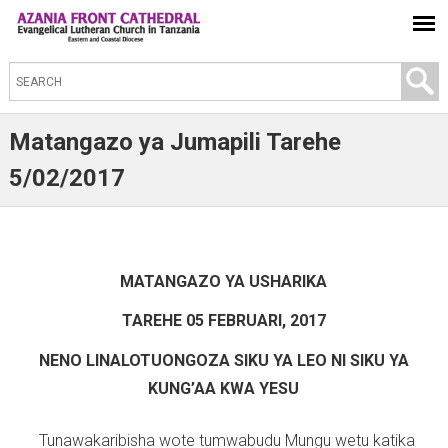
S
e
a
Matangazo ya Jumapili Tarehe
r
5/02/2017
c
h
t
h
MATANGAZO YA USHARIKA
i
TAREHE 05 FEBRUARI, 2017
s
s
NENO LINALOTUONGOZA SIKU YA LEO NI SIKU YA
i
KUNG’AA KWA YESU
t
e
Tunawakaribisha wote tumwabudu Mungu wetu katika