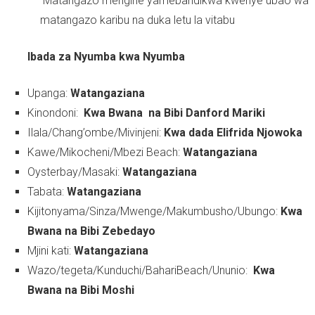
Matangazo mengine yamebandikwa kwenye ubao wa
matangazo karibu na duka letu la vitabu
Ibada za Nyumba kwa Nyumba
Upanga:
Watangaziana
Kinondoni:
Kwa Bwana na Bibi Danford Mariki
Ilala/Chang’ombe/Mivinjeni:
Kwa dada Elifrida Njowoka
Kawe/Mikocheni/Mbezi Beach:
Watangaziana
Oysterbay/Masaki:
Watangaziana
Tabata:
Watangaziana
Kijitonyama/Sinza/Mwenge/Makumbusho/Ubungo:
Kwa
Bwana na Bibi Zebedayo
Mjini kati:
Watangaziana
Wazo/tegeta/Kunduchi/BahariBeach/Ununio:
Kwa
Bwana na Bibi Moshi