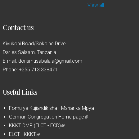
View all
Contact us
Kivukoni Road/Sokoine Drive
Dar es Salaam, Tanzania
E-mail: dorismusabalala@gmail.com
Phone: +255 713 338471
Useful Links
Fomu ya Kujiandikisha - Msharika Mpya
German Congregation Home page
(
KKKT DMP (ELCT - ECD)
(
l
ELCT - KKKT
(
l
i