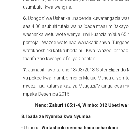
usumbufu kwa wengine.
6.
Uongozi wa Usharika unapenda kuwatangazia wa
saa 4.00 asubuhi tutakuwa na ibada maalum itaka
washarika wetu wote wenye umri kuanzia miaka 65 
pamoja. Wazee wote hao wanakaribishwa. Tungepend
watakaoshiriki katika ibada hii. Kwa Wazee ambao 
taarifa zao kwenye ofisi ya Chaplain.
7.
Jumapili ijayo tarehe 18/03/2018 Sister Elipendo
ya pekee kwa mambo mengi Makuu Mungu aliyomtend
mwezi huu, kufanya kazi ya Muuguzi/Mkunga kwa mia
mpaka Desemba 2016.
Neno: Zaburi 105:1-4, Wimbo: 312 Ubeti wa 
8. Ibada za Nyumba kwa Nyumba
- Upanga:
Watashiriki semina hapa usharikani