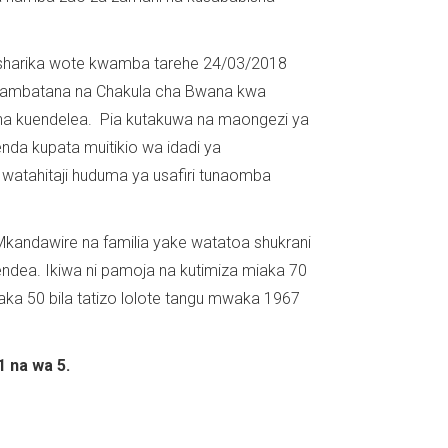
sharika wote kwamba tarehe 24/03/2018
yoambatana na Chakula cha Bwana kwa
na kuendelea. Pia kutakuwa na maongezi ya
a kupata muitikio wa idadi ya
watahitaji huduma ya usafiri tunaomba
 Mkandawire na familia yake watatoa shukrani
ea. Ikiwa ni pamoja na kutimiza miaka 70
ka 50 bila tatizo lolote tangu mwaka 1967
1 na wa 5.