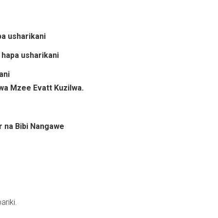
pa usharikani
 hapa usharikani
ani
wa Mzee Evatt Kuzilwa.
 na Bibi Nangawe
ariki.