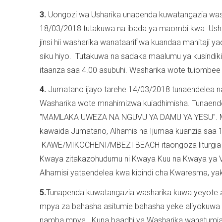
3.
Uongozi wa Usharika unapenda kuwatangazia was
18/03/2018 tutakuwa na ibada ya maombi kwa Ushar
jinsi hii washarika wanataarifiwa kuandaa mahitaji y
siku hiyo. Tutakuwa na sadaka maalumu ya kusindiki
itaanza saa 4.00 asubuhi. Washarika wote tuiombee 
4.
Jumatano ijayo tarehe 14/03/2018 tunaendelea 
Washarika wote mnahimizwa kuiadhimisha. Tunaend
"MAMLAKA UWEZA NA NGUVU YA DAMU YA YESU". Maf
kawaida Jumatano, Alhamis na Ijumaa kuanzia saa 11
KAWE/MIKOCHENI/MBEZI BEACH itaongoza liturgia 
Kwaya zitakazohudumu ni Kwaya Kuu na Kwaya ya V
Alhamisi yataendelea kwa kipindi cha Kwaresma, y
5.
Tunapenda kuwatangazia washarika kuwa yeyote a
mpya za bahasha asitumie bahasha yeke aliyokuwa an
namba mpya. Kuna baadhi ya Washarika wanatumia