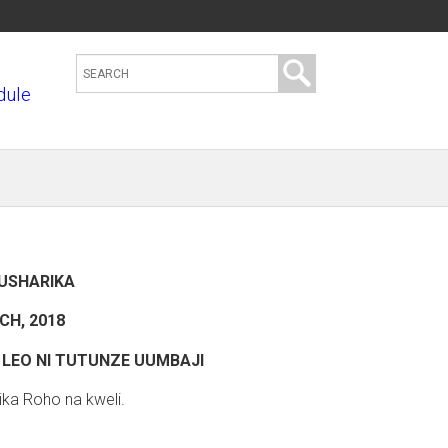
S
dule
e
a
r
c
h
t
h
USHARIKA
i
s
CH, 2018
s
LEO NI TUTUNZE UUMBAJI
i
ka Roho na kweli.
t
e