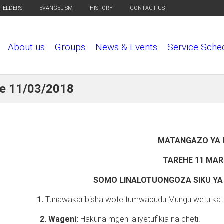
F ELDERS
EVANGELISM
HISTORY
CONTACT US
About us
Groups
News & Events
Service Sche
he 11/03/2018
MATANGAZO YA 
TAREHE 11 MAR
SOMO LINALOTUONGOZA SIKU YA 
1.
Tunawakaribisha wote tumwabudu Mungu wetu kati
2. Wageni:
Hakuna mgeni aliyetufikia na cheti.