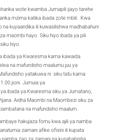
harika wote kwamba Jumapili ijayo tarehe
ika mzima katika ibada zote mbili. Kwa
ao na kuyaandika ili kuwasilishwa madhabahuni
za maombi hayo. Siku hiyo ibada ya pili
siku hiyo.
na ibada ya Kwaresma kama kawaida.
elea na mafundisho maalumu juu ya
undisho yatakuwa ni siku tatu kama
.00 jioni. Jumuia ya
ya ibada ya Kwaresma siku ya Jumatano,
ijana. Aidha Maombi na Maombezi siku za
akiambatana na mafundisho maalum.
mbaye hakujaza fomu kwa ajili ya namba
atumia zamani afike ofisini ili kupata
 namba zao za zamani na kusababisha