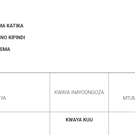
MA KATIKA
NO KIPINDI
ESMA
KWAYA INAYOONGOZA
IYA
MTUM
KWAYA KUU