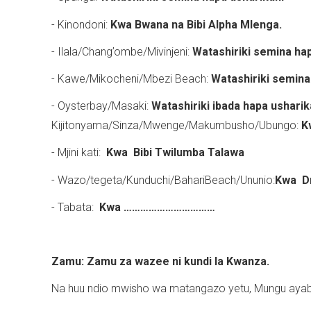
- Kinondoni:
Kwa Bwana na Bibi Alpha Mlenga.
- Ilala/Chang’ombe/Mivinjeni:
Watashiriki semina ha
- Kawe/Mikocheni/Mbezi Beach:
Watashiriki semina
- Oysterbay/Masaki:
Watashiriki ibada hapa usharik
Kijitonyama/Sinza/Mwenge/Makumbusho/Ubungo:
K
- Mjini kati:
Kwa Bibi Twilumba Talawa
- Wazo/tegeta/Kunduchi/BahariBeach/Ununio:
Kwa Dr
- Tabata:
Kwa ……………………………
Zamu: Zamu za wazee ni kundi la Kwanza.
Na huu ndio mwisho wa matangazo yetu, Mungu ayab