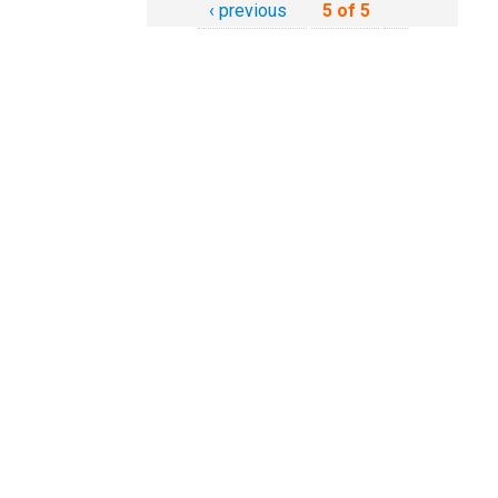
‹ previous
5 of 5