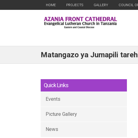
HOME
PROJECTS
GALLERY
COUNCIL O
Matangazo ya Jumapili tare
Quick Links
Events
Picture Gallery
News