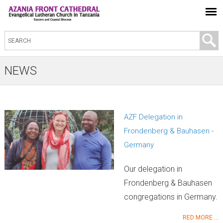
S
e
a
NEWS
r
c
h
AZF Delegation in
t
P
Frondenberg & Bauhasen -
h
a
Germany
i
g
s
e
Our delegation in
s
s
Frondenberg & Bauhasen
i
congregations in Germany.
t
e
RED MORE ...