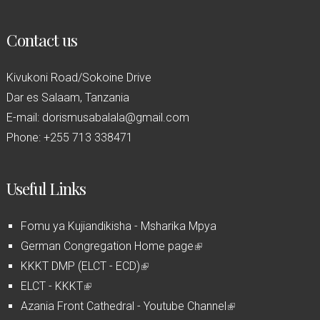
Contact us
Kivukoni Road/Sokoine Drive
Dar es Salaam, Tanzania
E-mail: dorismusabalala@gmail.com
Phone: +255 713 338471
Useful Links
Fomu ya Kujiandikisha - Msharika Mpya
German Congregation Home page
(
KKKT DMP (ELCT - ECD)
(
l
ELCT - KKKT
(
l
i
Azania Front Cathedral - Youtube Channel
l
i
n
(