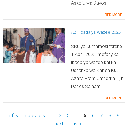
Askofu wa Dayosi
RED MORE ...
AZF Ibada ya Wazee 2023
Siku ya Jumamosi tarehe
1 Aprili 2023 imefanyika
ibada ya wazee katika
Usharika wa Kanisa Kuu
Azana Front Cathedral, jijini
Dar es Salaam.
RED MORE ...
« first
‹ previous
1
2
3
4
5
6
7
8
9
…
next ›
last »