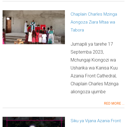
Chaplain Charles Mzinga
Aongoza Ziara Mtaa wa
Tabora
Jumapili ya tarehe 17
Septemba 2023,
Mchungaji Kiongozi wa
Usharika wa Kanisa Kuu
Azania Front Cathedral,
Chaplain Charles Mzinga
aliongoza ujumbe
RED MORE ...
Siku ya Vijana Azania Front