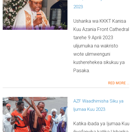
2023
Usharika wa KKKT Kanisa
Kuu Azania Front Cathedral
tarehe 9 Aprili 2023
ulijumuika na wakristo
wote ulimwenguni
kusherehekea sikukuu ya
Pasaka.
RED MORE ...
AZF Waadhimisha Siku ya
Ijumaa Kuu 2023
Katika ibada ya Ijumaa Kuu
iliyofanyika katika Usharika