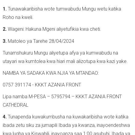
1.
Tunawakaribisha wote tumwabudu Mungu wetu katika
Roho na kweli.
2.
Wageni: Hakuna Mgeni aliyetufikia kwa cheti.
3.
Matoleo ya Tarehe 28/04/2024
Tunamshukuru Mungu aliyetupa afya ya kumwabudu na
utayari wa kumtolea kwa hiari mali alizotupa kwa kazi yake.
NAMBA YA SADAKA KWA NJIA YA MTANDAO:
0757 391174 - KKKT AZANIA FRONT
Lipa namba M-PESA – 5795794 – KKKT AZANIA FRONT
CATHEDRAL
4.
Tunapenda kuwakumbusha na kuwakaribisha wote katika
ibada zetu siku za jumapili Ibada ya kwanza, inayoendeshwa
kwa lugha ya Kiswahili, inayoanza saa 1:00 asubuhi; Ibada ya