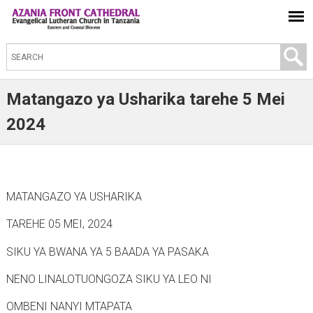
S
e
a
Matangazo ya Usharika tarehe 5 Mei
r
2024
c
h
t
h
MATANGAZO YA USHARIKA
i
TAREHE 05 MEI, 2024
s
s
SIKU YA BWANA YA 5 BAADA YA PASAKA
i
NENO LINALOTUONGOZA SIKU YA LEO NI
t
OMBENI NANYI MTAPATA
e