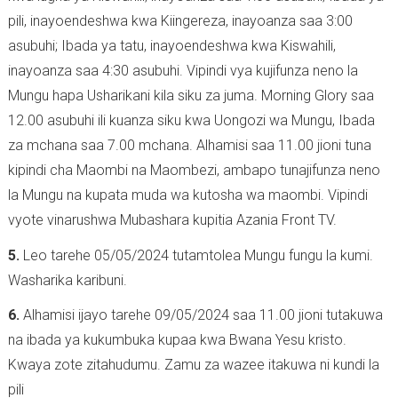
pili, inayoendeshwa kwa Kiingereza, inayoanza saa 3:00
asubuhi; Ibada ya tatu, inayoendeshwa kwa Kiswahili,
inayoanza saa 4:30 asubuhi. Vipindi vya kujifunza neno la
Mungu hapa Usharikani kila siku za juma. Morning Glory saa
12.00 asubuhi ili kuanza siku kwa Uongozi wa Mungu, Ibada
za mchana saa 7.00 mchana. Alhamisi saa 11.00 jioni tuna
kipindi cha Maombi na Maombezi, ambapo tunajifunza neno
la Mungu na kupata muda wa kutosha wa maombi. Vipindi
vyote vinarushwa Mubashara kupitia Azania Front TV.
5.
Leo tarehe 05/05/2024 tutamtolea Mungu fungu la kumi.
Washarika karibuni.
6.
Alhamisi ijayo tarehe 09/05/2024 saa 11.00 jioni tutakuwa
na ibada ya kukumbuka kupaa kwa Bwana Yesu kristo.
Kwaya zote zitahudumu. Zamu za wazee itakuwa ni kundi la
pili