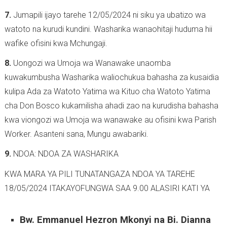
7.
Jumapili ijayo tarehe 12/05/2024 ni siku ya ubatizo wa
watoto na kurudi kundini. Washarika wanaohitaji huduma hii
wafike ofisini kwa Mchungaji.
8.
Uongozi wa Umoja wa Wanawake unaomba
kuwakumbusha Washarika waliochukua bahasha za kusaidia
kulipa Ada za Watoto Yatima wa Kituo cha Watoto Yatima
cha Don Bosco kukamilisha ahadi zao na kurudisha bahasha
kwa viongozi wa Umoja wa wanawake au ofisini kwa Parish
Worker. Asanteni sana, Mungu awabariki.
9.
NDOA: NDOA ZA WASHARIKA
KWA MARA YA PILI TUNATANGAZA NDOA YA TAREHE
18/05/2024 ITAKAYOFUNGWA SAA 9.00 ALASIRI KATI YA
Bw. Emmanuel Hezron Mkonyi na Bi. Dianna