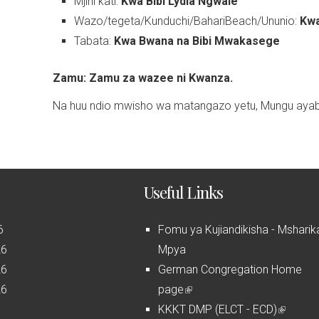
Mjini kati:
Kwa Bibi Lydia Ngwale
Wazo/tegeta/Kunduchi/BahariBeach/Ununio:
Kwa
Tabata:
Kwa Bwana na Bibi Mwakasege
Zamu: Zamu za wazee ni Kwanza.
Na huu ndio mwisho wa matangazo yetu, Mungu ayab
Useful Links
6
Fomu ya Kujiandikisha - Msharik
26
Mpya
26
German Congregation Home
26
page
(
6
KKKT DMP (ELCT - ECD)
l
(