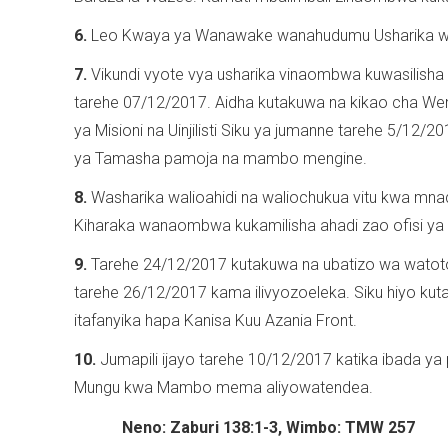
6.
Leo Kwaya ya Wanawake wanahudumu Usharika w
7.
Vikundi vyote vya usharika vinaombwa kuwasilisha 
tarehe 07/12/2017. Aidha kutakuwa na kikao cha Wen
ya Misioni na Uinjilisti Siku ya jumanne tarehe 5/12/20
ya Tamasha pamoja na mambo mengine.
8.
Washarika walioahidi na waliochukua vitu kwa m
Kiharaka wanaombwa kukamilisha ahadi zao ofisi ya
9.
Tarehe 24/12/2017 kutakuwa na ubatizo wa watoto 
tarehe 26/12/2017 kama ilivyozoeleka. Siku hiyo k
itafanyika hapa Kanisa Kuu Azania Front.
10.
Jumapili ijayo tarehe 10/12/2017 katika ibada ya 
Mungu kwa Mambo mema aliyowatendea.
Neno: Zaburi 138:1-3, Wimbo: TMW 257