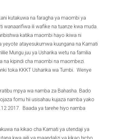
ikani kutakuwa na faragha ya maombi ya
ti wanaarifiwa ili wafike na tuanze kwa muda.
ribishwa katika maombi hayo ikiwa ni
a yeyote atayesukumwa kuungana na Kamati
mlilie Mungu juu ya Usharika wetu na familia
uwa na kipindi cha maombi na maombezi.
Franki toka KKKT Usharika wa Tumbi. Wenye
aratibu mpya wa namba za Bahasha. Bado
jaza fomu hii usisahau kujaza namba yako
 10.12.2017. Baada ya tarehe hiyo namba
takuwa na kikao cha Kamati ya utendaji ya
na kwa ajili ya maandalizi ya kikao hicho.