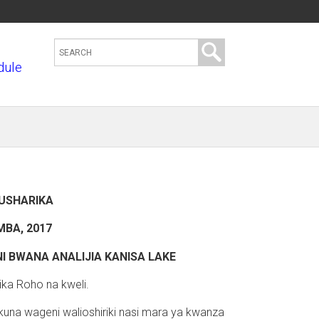
S
dule
e
a
r
c
h
t
h
USHARIKA
i
s
MBA, 2017
s
I BWANA ANALIJIA KANISA LAKE
i
ka Roho na kweli.
t
e
 kuna wageni walioshiriki nasi mara ya kwanza