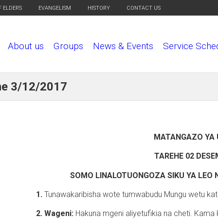
F ELDERS
EVANGELISM
HISTORY
CONTACT US
About us
Groups
News & Events
Service Sche
he 3/12/2017
MATANGAZO YA 
TAREHE 02 DESE
SOMO LINALOTUONGOZA SIKU YA LEO N
1.
Tunawakaribisha wote tumwabudu Mungu wetu kati
2. Wageni:
Hakuna mgeni aliyetufikia na cheti. Kama