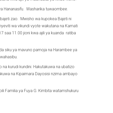
a Hananasifu. Washarika tuwaombee.
bajeti zao. Mwisho wa kupokea Bajeti ni
yeviti wa vikundi vyote wakutana na Kamati
17 saa 11.00 jioni kwa ajili ya kuanda ratiba
nada siku ya mavuno pamoja na Harambee ya
 wahasibu.
na kurudi kundini. Hakutakuwa na ubatizo
utakuwa na Kipaimara Dayosisi nzima ambayo
pili Familia ya Fuya G. Kimbita watamshukuru