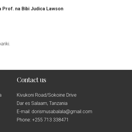
 Prof. na Bibi Judica Lawson
ariki.
Contact us
a
Kivukoni Road/Sokoine Drive
Dar es Salaam, Tanzania
E-mail: dorismusabalala@gmail.com
Phone: +255 713 338471