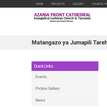
HOME
PROJECTS
GALLERY
COUNCIL O
Matangazo ya Jumapili Tare
Quick Links
Events
Picture Gallery
News