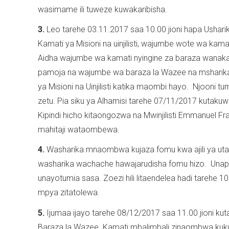
wasimame ili tuweze kuwakaribisha.
3.
Leo tarehe 03.11.2017 saa 10.00 jioni hapa Ushar
Kamati ya Misioni na uinjilisti, wajumbe wote wa kama
Aidha wajumbe wa kamati nyingine za baraza wanaka
pamoja na wajumbe wa baraza la Wazee na msharik
ya Misioni na Uinjilisti katika maombi hayo. Njooni tu
zetu. Pia siku ya Alhamisi tarehe 07/11/2017 kutak
Kipindi hicho kitaongozwa na Mwinjilisti Emmanuel 
mahitaji wataombewa.
4.
Washarika mnaombwa kujaza fomu kwa ajili ya ut
washarika wachache hawajarudisha fomu hizo. Unapo
unayotumia sasa. Zoezi hili litaendelea hadi tarehe
mpya zitatolewa.
5.
Ijumaa ijayo tarehe 08/12/2017 saa 11.00 jioni ku
Baraza la Wazee. Kamati mbalimbali zinaombwa kukuta