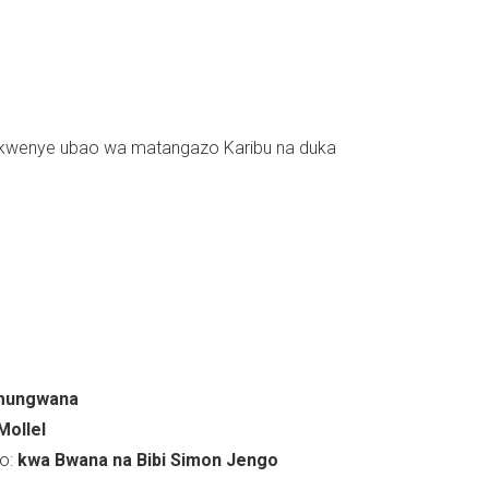
wenye ubao wa matangazo Karibu na duka
mungwana
Mollel
o:
kwa Bwana na Bibi Simon Jengo